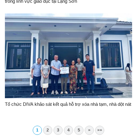
trong lĩnh vực giáo dục tại Lạng Sơn
Tổ chức DIVA khảo sát kết quả hỗ trợ xóa nhà tạm, nhà dột nát
1
2
3
4
5
»
»»