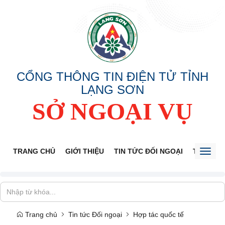
CỔNG THÔNG TIN ĐIỆN TỬ TỈNH
LẠNG SƠN
SỞ NGOẠI VỤ
TRANG CHỦ
GIỚI THIỆU
TIN TỨC ĐỐI NGOẠI
THÔNG 
Toggl
naviga
Trang chủ
Tin tức Đối ngoại
Hợp tác quốc tế