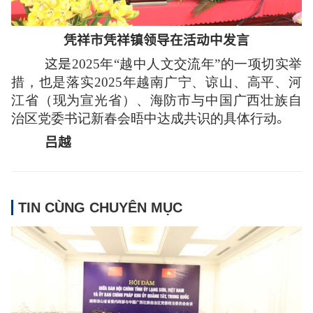
凭祥市凭祥镇领导在活动中发言
这是
2025年“越中人文交流年”的一项切实举
措，也是落实2025年越南广宁、谅山、高平、河
江省（现为宣光省）、海防市与中国广西壮族自
治区党委书记新春会晤中达成共识的具体行动
。
吕越
TIN CÙNG CHUYÊN MỤC