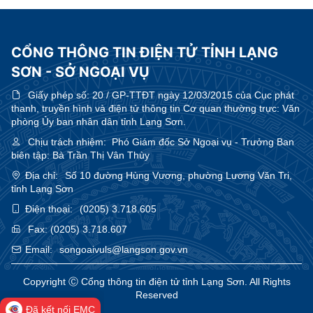
CỔNG THÔNG TIN ĐIỆN TỬ TỈNH LẠNG
SƠN - SỞ NGOẠI VỤ
Giấy phép số:
20 / GP-TTĐT ngày 12/03/2015 của Cục phát
thanh, truyền hình và điện tử thông tin Cơ quan thường trực: Văn
phòng Ủy ban nhân dân tỉnh Lạng Sơn.
Chịu trách nhiệm:
Phó Giám đốc Sở Ngoại vụ - Trưởng Ban
biên tập: Bà Trần Thị Vân Thùy
Địa chỉ:
Số 10 đường Hùng Vương, phường Lương Văn Tri,
tỉnh Lạng Sơn
Điện thoại:
(0205) 3.718.605
Fax:
(0205) 3.718.607
Email:
songoaivuls@langson.gov.vn
Copyright Ⓒ Cổng thông tin điện tử tỉnh Lạng Sơn. All Rights
Reserved
Đã kết nối EMC