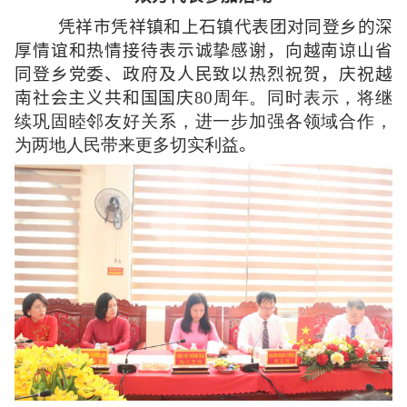
凭祥市凭祥镇和上石镇代表团对同登乡的深
厚情谊和热情接待表示诚挚感谢，向越南谅山省
同登乡党委、政府及人民致以热烈祝贺，庆祝越
南社会主义共和国国庆
80周年。同时表示，将继
续巩固睦邻友好关系，进一步加强各领域合作，
为两地人民带来更多切实利益
。