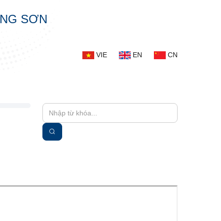
ẠNG SƠN
VIE
EN
CN