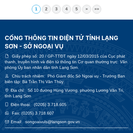
1
2
3
4
5
»
»»
CỔNG THÔNG TIN ĐIỆN TỬ TỈNH LẠNG
SƠN - SỞ NGOẠI VỤ
Giấy phép số:
20 / GP-TTĐT ngày 12/03/2015 của Cục phát
thanh, truyền hình và điện tử thông tin Cơ quan thường trực: Văn
phòng Ủy ban nhân dân tỉnh Lạng Sơn.
Chịu trách nhiệm:
Phó Giám đốc Sở Ngoại vụ - Trưởng Ban
biên tập: Bà Trần Thị Vân Thùy
Địa chỉ:
Số 10 đường Hùng Vương, phường Lương Văn Tri,
tỉnh Lạng Sơn
Điện thoại:
(0205) 3.718.605
Fax:
(0205) 3.718.607
Email:
songoaivuls@langson.gov.vn