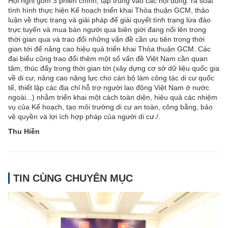
Hội nghị gồm 3 phiên chính, tập trung vào các nội dung: rà soát
tình hình thực hiện Kế hoạch triển khai Thỏa thuận GCM, thảo
luận về thực trạng và giải pháp để giải quyết tình trạng lừa đảo
trực tuyến và mua bán người qua biên giới đang nổi lên trong
thời gian qua và trao đổi những vấn đề cần ưu tiên trong thời
gian tới để nâng cao hiệu quả triển khai Thỏa thuận GCM. Các
đại biểu cũng trao đổi thêm một số vấn đề Việt Nam cần quan
tâm, thúc đẩy trong thời gian tới (xây dựng cơ sở dữ liệu quốc gia
về di cư, nâng cao năng lực cho cán bộ làm công tác di cư quốc
tế, thiết lập các địa chỉ hỗ trợ người lao động Việt Nam ở nước
ngoài...) nhằm triển khai một cách toàn diện, hiệu quả các nhiệm
vụ của Kế hoạch, tạo môi trường di cư an toàn, công bằng, bảo
vệ quyền và lợi ích hợp pháp của người di cư./.
Thu Hiền
TIN CÙNG CHUYÊN MỤC