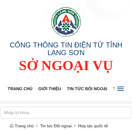
CỔNG THÔNG TIN ĐIỆN TỬ TỈNH
LẠNG SƠN
SỞ NGOẠI VỤ
TRANG CHỦ
GIỚI THIỆU
TIN TỨC ĐỐI NGOẠI
THÔNG 
Toggl
naviga
Trang chủ
Tin tức Đối ngoại
Hợp tác quốc tế