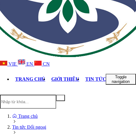
VIE
EN
CN
Toggle
TRANG CHỦ
GIỚI THIỆU
TIN TỨC ĐỐI NGOẠI
navigation
Trang chủ
Tin tức Đối ngoại