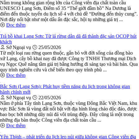
Nằm trong không gian rộng lớn của Công viên địa chất toàn cầu
UNESCO Lạng Sơn, Điểm số 35 “Thế giới đầm hồ” Na Dương là
điểm đến thuộc tuyến du lịch số 4 với chủ đề “Đường đến thủy cung”.
Nơi đây nổi bật như một dấu ấn đặc sắc, hội tụ những giá trị ...
Đọc thêm
Trà bồ khai Lạng Sơn: Từ lá rừng dân dã đã thành đặc sản OCOP hút
khách
Sở Ngoại vụ
25/05/2026
Từ một loại rau rừng quen thuộc, gắn bó với đời sống của đồng bào
xứ Lạng, cây bồ khai nay đã được Công ty TNHH Thương mại Dịch
vụ Ngọc Quê nâng tầm giá trị bằng hướng đi sáng tạo và bài bản. Qua
quy trình nghiên cứu và chế biến theo quy trình phù ...
Đọc thêm
Bắc Sơn (Lạng Sơn): Phát huy tiềm năng du lịch trong không gian
hành chính mới
Sở Ngoại vụ
22/05/2026
Nằm ở phía Tây tỉnh Lạng Sơn, thuộc vùng Đông Bắc Việt Nam, khu
vực Bắc Sơn là vùng đất nổi bật với địa hình lòng chảo độc đáo, được
bao bọc bởi những dãy núi đá vôi trùng điệp. Đây cũng là một trong
những địa bàn thuộc Công viên địa chất toàn cầu ...
Đọc thêm
Yên Thịnh – phát triển du lịch leo núi giữa không gian Công viên địa