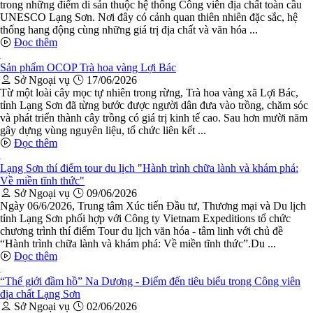
trong những điểm di sản thuộc hệ thống Công viên địa chất toàn cầu
UNESCO Lạng Sơn. Nơi đây có cảnh quan thiên nhiên đặc sắc, hệ
thống hang động cùng những giá trị địa chất và văn hóa ...
Đọc thêm
Sản phẩm OCOP Trà hoa vàng Lợi Bác
Sở Ngoại vụ
17/06/2026
Từ một loài cây mọc tự nhiên trong rừng, Trà hoa vàng xã Lợi Bác,
tỉnh Lạng Sơn đã từng bước được người dân đưa vào trồng, chăm sóc
và phát triển thành cây trồng có giá trị kinh tế cao. Sau hơn mười năm
gây dựng vùng nguyên liệu, tổ chức liên kết ...
Đọc thêm
Lạng Sơn thí điểm tour du lịch "Hành trình chữa lành và khám phá:
Về miền tĩnh thức"
Sở Ngoại vụ
09/06/2026
Ngày 06/6/2026, Trung tâm Xúc tiến Đầu tư, Thương mại và Du lịch
tỉnh Lạng Sơn phối hợp với Công ty Vietnam Expeditions tổ chức
chương trình thí điểm Tour du lịch văn hóa - tâm linh với chủ đề
“Hành trình chữa lành và khám phá: Về miền tĩnh thức”.Du ...
Đọc thêm
“Thế giới đầm hồ” Na Dương - Điểm đến tiêu biểu trong Công viên
địa chất Lạng Sơn
Sở Ngoại vụ
02/06/2026