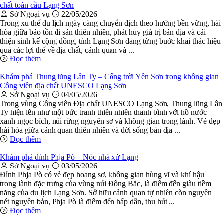
chất toàn cầu Lạng Sơn
Sở Ngoại vụ
22/05/2026
Trong xu thế du lịch ngày càng chuyển dịch theo hướng bền vững, hài
hòa giữa bảo tồn di sản thiên nhiên, phát huy giá trị bản địa và cải
thiện sinh kế cộng đồng, tỉnh Lạng Sơn đang từng bước khai thác hiệu
quả các lợi thế về địa chất, cảnh quan và ...
Đọc thêm
Khám phá Thung lũng Lân Ty – Cổng trời Yên Sơn trong không gian
Công viên địa chất UNESCO Lạng Sơn
Sở Ngoại vụ
04/05/2026
Trong vùng Công viên Địa chất UNESCO Lạng Sơn, Thung lũng Lân
Ty hiện lên như một bức tranh thiên nhiên thanh bình với hồ nước
xanh ngọc bích, núi rừng nguyên sơ và không gian trong lành. Vẻ đẹp
hài hòa giữa cảnh quan thiên nhiên và đời sống bản địa ...
Đọc thêm
Khám phá đỉnh Phja Pò – Nóc nhà xứ Lạng
Sở Ngoại vụ
03/05/2026
Đỉnh Phja Pò có vẻ đẹp hoang sơ, không gian hùng vĩ và khí hậu
trong lành đặc trưng của vùng núi Đông Bắc, là điểm đến giàu tiềm
năng của du lịch Lạng Sơn. Sở hữu cảnh quan tự nhiên còn nguyên
nét nguyên bản, Phja Pò là điểm đến hấp dẫn, thu hút ...
Đọc thêm