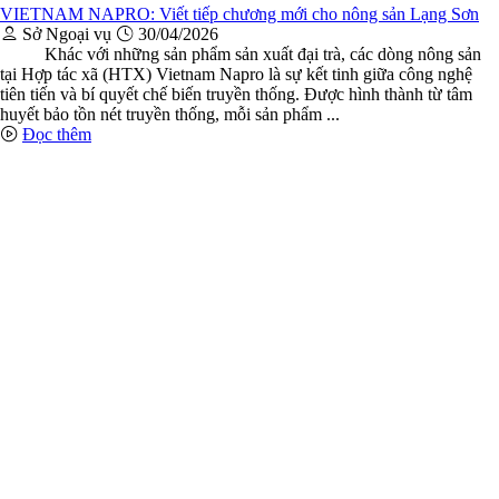
VIETNAM NAPRO: Viết tiếp chương mới cho nông sản Lạng Sơn
Sở Ngoại vụ
30/04/2026
Khác với những sản phẩm sản xuất đại trà, các dòng nông sản
tại Hợp tác xã (HTX) Vietnam Napro là sự kết tinh giữa công nghệ
tiên tiến và bí quyết chế biến truyền thống. Được hình thành từ tâm
huyết bảo tồn nét truyền thống, mỗi sản phẩm ...
Đọc thêm
Cổng thông tin điện tử tỉnh Lạng Sơn - Sở Ngoại Vụ
Giấy phép số:
20 / GP-TTĐT ngày 12/03/2015 của Cục phát
thanh, truyền hình và điện tử thông tin Cơ quan thường trực: Văn
phòng Ủy ban nhân dân tỉnh Lạng Sơn.
Chịu trách nhiệm:
Phó Giám đốc Sở Ngoại vụ - Trưởng Ban biên
tập: Bà Trần Thị Vân Thùy
Địa chỉ:
Số 10 đường Hùng Vương, phường Lương Văn Tri, tỉnh
Lạng Sơn
Điện thoại:
(0205) 3.718.605
Fax:
(0205) 3.718.607