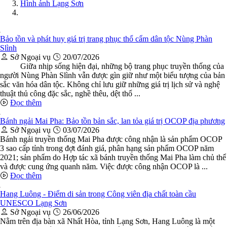
Hình ảnh Lạng Sơn
Bảo tồn và phát huy giá trị trang phục thổ cẩm dân tộc Nùng Phàn
Slình
Sở Ngoại vụ
20/07/2026
Giữa nhịp sống hiện đại, những bộ trang phục truyền thống của
người Nùng Phàn Slình vẫn được gìn giữ như một biểu tượng của bản
sắc văn hóa dân tộc. Không chỉ lưu giữ những giá trị lịch sử và nghệ
thuật thủ công đặc sắc, nghề thêu, dệt thổ ...
Đọc thêm
Bánh ngải Mai Pha: Bảo tồn bản sắc, lan tỏa giá trị OCOP địa phương
Sở Ngoại vụ
03/07/2026
Bánh ngải truyền thống Mai Pha được công nhận là sản phẩm OCOP
3 sao cấp tỉnh trong đợt đánh giá, phân hạng sản phẩm OCOP năm
2021; sản phẩm do Hợp tác xã bánh truyền thống Mai Pha làm chủ thể
và được cung ứng quanh năm. Việc được công nhận OCOP là ...
Đọc thêm
Hang Luông - Điểm di sản trong Công viên địa chất toàn cầu
UNESCO Lạng Sơn
Sở Ngoại vụ
26/06/2026
Nằm trên địa bàn xã Nhất Hòa, tỉnh Lạng Sơn, Hang Luông là một