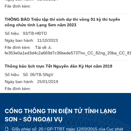
File đính kèm:
THÔNG BÁO Triệu tập thí sinh dự thi vòng 01 kỳ thi tuyển
công chức tỉnh Lạng Sơn năm 2023
Số hiệu:
93/TB-HĐTD
Ngày ban hành:
11/10/2023
File đính kèm:
Tải về
fe353e0a1ed3d4c2a669d7c36bede573Tho_CC_82ng_20ba_CC_81
Thông báo lịch trực Tết Nguyên đán Kỷ Hợi năm 2019
Số hiệu:
Số: 06/TB-SNgV
Ngày ban hành:
25/01/2019
File đính kèm:
CỔNG THÔNG TIN ĐIỆN TỬ TỈNH LẠNG
SƠN - SỞ NGOẠI VỤ
Giấy phép số:
20 / GP-TTĐT ngày 12/03/2015 của Cục phát