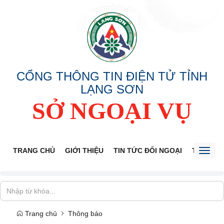
CỔNG THÔNG TIN ĐIỆN TỬ TỈNH
LẠNG SƠN
SỞ NGOẠI VỤ
TRANG CHỦ
GIỚI THIỆU
TIN TỨC ĐỐI NGOẠI
THÔNG 
Toggl
naviga
Trang chủ
Thông báo