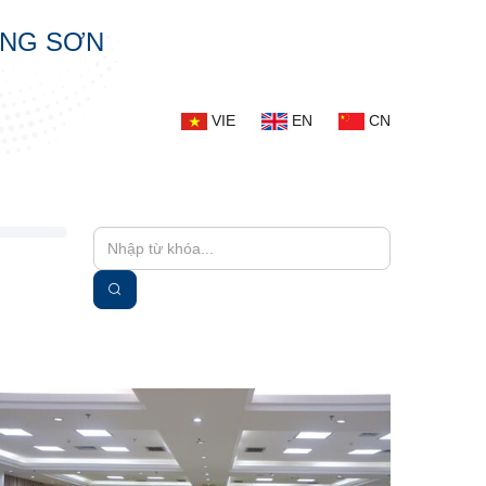
ẠNG SƠN
VIE
EN
CN