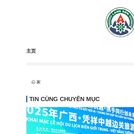
主页
家
TIN CÙNG CHUYÊN MỤC