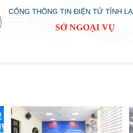
CỔNG THÔNG TIN ĐIỆN TỬ TỈNH L
SỞ NGOẠI VỤ