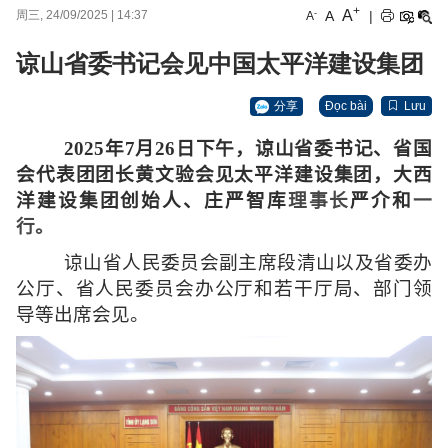
+
A
-
A
|
周三, 24/09/2025
|
14:37
A
谅山省委书记会见中国太平洋建设集团
分享
Đọc bài
Lưu
2025
年
7
月
26
日下午，谅山省委书记、省国
会代表团团长黄文验会见太平洋建设集团，大西
洋建设集团创始人、庄严智库
理事
长
严介和
一
行。
谅山省人民委员会副主席段清山以及省委办
公厅、省人民委员会办公厅和若干厅局、部门领
导等出席会见。