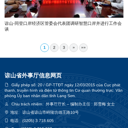
谅山-同登口岸经济区管委会代表团调研智慧口岸并进行工作会
谈
1
2
3
»
»»
谅山省外事厅信息网页
Giấy phép số:
20 / GP-TTĐT ngày 12/03/2015 của Cục phát
thanh, truyền hình và điện tử thông tin Cơ quan thường trực: Văn
phòng Ủy ban nhân dân tỉnh Lạng Sơn.
Chịu trách nhiệm:
外事厅厅长 – 编制办主任 : 郑雪梅 女士
地址:
谅山省谅山市峙陵坊雄王路10号
电话:
(0205) 3.718.605