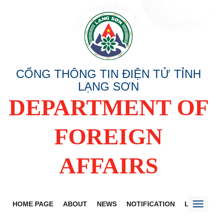
CỔNG THÔNG TIN ĐIỆN TỬ TỈNH
LẠNG SƠN
DEPARTMENT OF
FOREIGN
AFFAIRS
HOME PAGE
ABOUT
NEWS
NOTIFICATION
LANG SO
Toggl
naviga