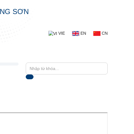
ẠNG SƠN
VIE
EN
CN