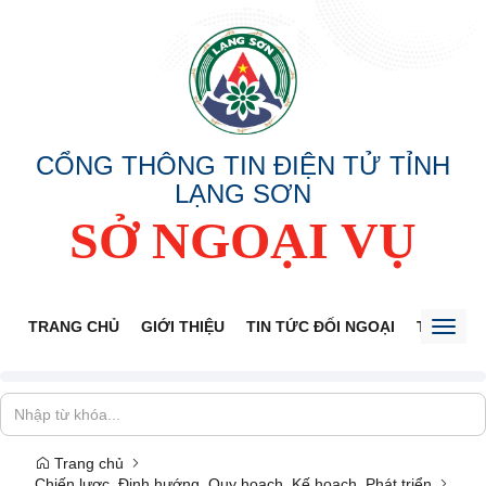
CỔNG THÔNG TIN ĐIỆN TỬ TỈNH
LẠNG SƠN
SỞ NGOẠI VỤ
TRANG CHỦ
GIỚI THIỆU
TIN TỨC ĐỐI NGOẠI
THÔNG 
Toggl
naviga
Trang chủ
Chiến lược, Định hướng, Quy hoạch, Kế hoạch, Phát triển