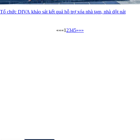
Tổ chức DIVA khảo sát kết quả hỗ trợ xóa nhà tạm, nhà dột nát
««
«
1
2
3
4
5
»
»»
Cổng thông tin điện tử tỉnh Lạng Sơn - Sở Ngoại Vụ
Giấy phép số:
20 / GP-TTĐT ngày 12/03/2015 của Cục phát thanh,
truyền hình và điện tử thông tin Cơ quan thường trực: Văn phòng Ủy
ban nhân dân tỉnh Lạng Sơn.
Chịu trách nhiệm:
Phó Giám đốc Sở Ngoại vụ - Trưởng Ban biên tập:
Bà Trần Thị Vân Thùy
Địa chỉ:
Số 10 đường Hùng Vương, phường Lương Văn Tri, tỉnh Lạng
Sơn
Điện thoại:
(0205) 3.718.605
Fax:
(0205) 3.718.607
Email:
songoaivuls@langson.gov.vn