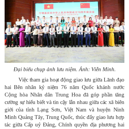
Đại biểu chụp ảnh lưu niệm. Ảnh: Viễn Minh.
Việc tham gia hoạt động giao lưu giữa Lãnh đạo
hai Bên nhân kỷ niệm
76 năm Quốc khánh n
ước
Cộng h
òa Nhân dân Trung Hoa
đã góp phần tăng
cường sự hiểu biết
và tin cậy lẫn nhau
giữa
các xã biên
giới
của tỉnh Lạng S
ơn, Việt Nam và
huyện Ninh
Minh
Quảng Tây, Trung Quốc
,
thúc đẩy giao lưu hợp
tác giữa Cấp uỷ Đảng, Chính quyền địa phương hai