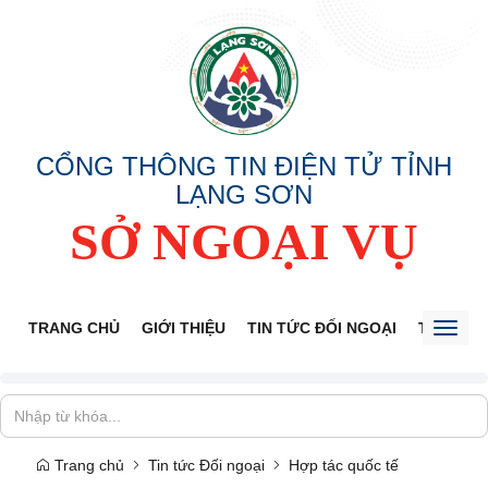
CỔNG THÔNG TIN ĐIỆN TỬ TỈNH
LẠNG SƠN
SỞ NGOẠI VỤ
TRANG CHỦ
GIỚI THIỆU
TIN TỨC ĐỐI NGOẠI
THÔNG 
Toggl
naviga
Trang chủ
Tin tức Đối ngoại
Hợp tác quốc tế