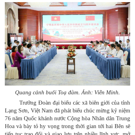
Quang cảnh buổi Toạ đàm.
Ảnh: Viễn Minh.
Tr
ưởng
Đoàn đại biểu các xã biên giới
của tỉnh
Lạng Sơn
, Việt Nam đã
phát biểu
chúc mừng kỷ niệm
76 năm Quốc khánh n
ước Cộng h
òa Nhân dân Trung
Hoa và bày tỏ hy vọng trong thời gian tới hai Bên sẽ
tiếp tục trao đổi và giao l
ưu trên nhiều lĩnh vực, mở