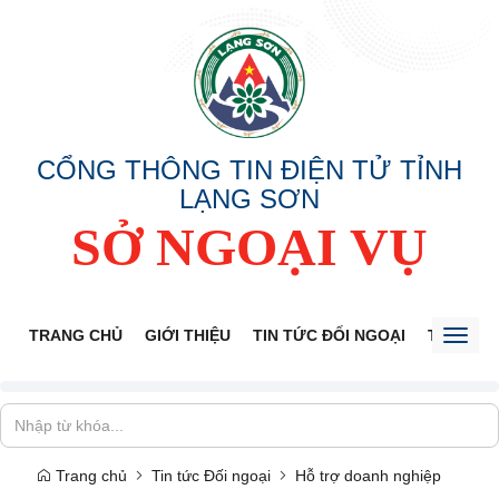
CỔNG THÔNG TIN ĐIỆN TỬ TỈNH
LẠNG SƠN
SỞ NGOẠI VỤ
TRANG CHỦ
GIỚI THIỆU
TIN TỨC ĐỐI NGOẠI
THÔNG 
Toggl
naviga
Trang chủ
Tin tức Đối ngoại
Hỗ trợ doanh nghiệp