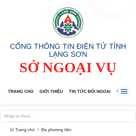
CỔNG THÔNG TIN ĐIỆN TỬ TỈNH
LẠNG SƠN
SỞ NGOẠI VỤ
TRANG CHỦ
GIỚI THIỆU
TIN TỨC ĐỐI NGOẠI
THÔNG 
Toggl
naviga
Trang chủ
Đa phương tiện