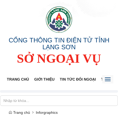
CỔNG THÔNG TIN ĐIỆN TỬ TỈNH
LẠNG SƠN
SỞ NGOẠI VỤ
TRANG CHỦ
GIỚI THIỆU
TIN TỨC ĐỐI NGOẠI
THÔNG 
Toggl
naviga
Trang chủ
Inforgraphics