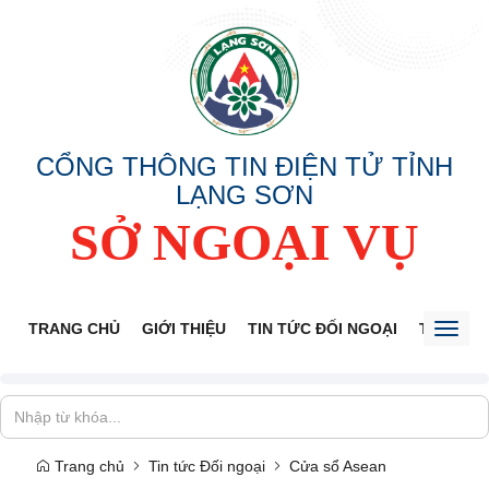
CỔNG THÔNG TIN ĐIỆN TỬ TỈNH
LẠNG SƠN
SỞ NGOẠI VỤ
TRANG CHỦ
GIỚI THIỆU
TIN TỨC ĐỐI NGOẠI
THÔNG 
Toggl
naviga
Trang chủ
Tin tức Đối ngoại
Cửa sổ Asean