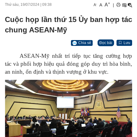
+
A
-
A
|
Thứ sáu, 19/07/2024
|
09:38
A
Cuộc họp lần thứ 15 Ủy ban hợp tác
chung ASEAN-Mỹ
Chia sẻ
Đọc bài
Lưu
ASEAN-Mỹ nhất trí tiếp tục tăng cường hợp
tác và phối hợp hiệu quả đóng góp duy trì hòa bình,
an ninh, ổn định và thịnh vượng ở khu vực.