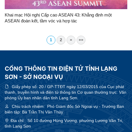
Khai mạc Hội nghị Cấp cao ASEAN 43: Khẳng định một
ASEAN đoàn kết, tầm vóc và hợp tác
1
2
»
»»
CỔNG THÔNG TIN ĐIỆN TỬ TỈNH LẠNG
SƠN - SỞ NGOẠI VỤ
Giấy phép số:
20 / GP-TTĐT ngày 12/03/2015 của Cục phát
thanh, truyền hình và điện tử thông tin Cơ quan thường trực: Văn
phòng Ủy ban nhân dân tỉnh Lạng Sơn.
Chịu trách nhiệm:
Phó Giám đốc Sở Ngoại vụ - Trưởng Ban
biên tập: Bà Trần Thị Vân Thùy
Địa chỉ:
Số 10 đường Hùng Vương, phường Lương Văn Tri,
tỉnh Lạng Sơn