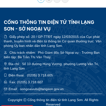
CỔNG THÔNG TIN ĐIỆN TỬ TỈNH LẠNG
SƠN - SỞ NGOẠI VỤ
Giấy phép số:
20 / GP-TTĐT ngày 12/03/2015 của Cục phát
thanh, truyền hình và điện tử thông tin Cơ quan thường trực: Văn
phòng Ủy ban nhân dân tỉnh Lạng Sơn.
Chịu trách nhiệm:
Phó Giám đốc Sở Ngoại vụ - Trưởng Ban
biên tập: Bà Trần Thị Vân Thùy
Địa chỉ:
Số 10 đường Hùng Vương, phường Lương Văn Tri,
tỉnh Lạng Sơn
Điện thoại:
(0205) 3.718.605
Fax:
(0205) 3.718.607
Email:
songoaivuls@langson.gov.vn
Copyright Ⓒ Cổng thông tin điện tử tỉnh Lạng Sơn. All Rights
Reserved