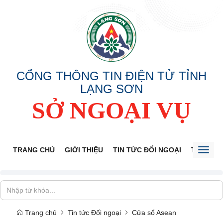
CỔNG THÔNG TIN ĐIỆN TỬ TỈNH
LẠNG SƠN
SỞ NGOẠI VỤ
TRANG CHỦ
GIỚI THIỆU
TIN TỨC ĐỐI NGOẠI
THÔNG 
Toggl
naviga
Trang chủ
Tin tức Đối ngoại
Cửa sổ Asean