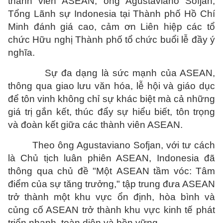
thành viên ASEAN, ông Agustaviano Sofjan,
Tổng Lãnh sự Indonesia tại Thành phố Hồ Chí
Minh đánh giá cao, cảm ơn Liên hiệp các tổ
chức Hữu nghị Thành phố tổ chức buổi lễ đầy ý
nghĩa.
Sự đa dạng là sức mạnh của ASEAN,
thông qua giao lưu văn hóa, lễ hội và giáo dục
để tôn vinh không chỉ sự khác biệt mà cả những
giá trị gắn kết, thúc đẩy sự hiểu biết, tôn trọng
và đoàn kết giữa các thành viên ASEAN.
Theo ông Agustaviano Sofjan, với tư cách
là Chủ tịch luân phiên ASEAN, Indonesia đã
thông qua chủ đề "Một
ASEAN
tầm vóc: Tâm
điểm của sự tăng trưởng," tập trung đưa ASEAN
trở thành một khu vực ổn định, hòa bình và
củng cố ASEAN trở thành khu vực kinh tế phát
triển nhanh, toàn diện và bền vững.