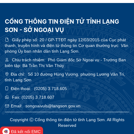
CỔNG THÔNG TIN ĐIỆN TỬ TỈNH LẠNG
SƠN - SỞ NGOẠI VỤ
Giấy phép số:
20 / GP-TTĐT ngày 12/03/2015 của Cục phát
thanh, truyền hình và điện tử thông tin Cơ quan thường trực: Văn
phòng Ủy ban nhân dân tỉnh Lạng Sơn.
Chịu trách nhiệm:
Phó Giám đốc Sở Ngoại vụ - Trưởng Ban
biên tập: Bà Trần Thị Vân Thùy
Địa chỉ:
Số 10 đường Hùng Vương, phường Lương Văn Tri,
tỉnh Lạng Sơn
Điện thoại:
(0205) 3.718.605
Fax:
(0205) 3.718.607
Email:
songoaivuls@langson.gov.vn
Copyright Ⓒ Cổng thông tin điện tử tỉnh Lạng Sơn. All Rights
Reserved
Đã kết nối EMC