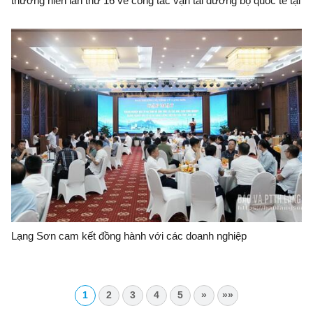
thường niên lần thứ 16 về công tác vận tải đường bộ quốc tế tại
thành phố Nam Ninh (Trung Quốc)
Lạng Sơn cam kết đồng hành với các doanh nghiệp
1
2
3
4
5
»
»»