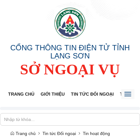
CỔNG THÔNG TIN ĐIỆN TỬ TỈNH
LẠNG SƠN
SỞ NGOẠI VỤ
TRANG CHỦ
GIỚI THIỆU
TIN TỨC ĐỐI NGOẠI
THÔNG 
Toggl
naviga
Trang chủ
Tin tức Đối ngoại
Tin hoạt động