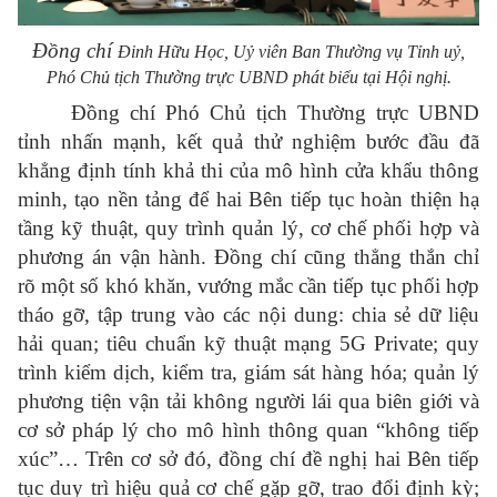
Đồng chí
Đinh Hữu Học, Uỷ viên Ban Thường vụ Tỉnh uỷ,
Phó Chủ tịch Thường trực UBND phát biểu tại Hội nghị.
Đồng chí Phó Chủ tịch Thường trực UBND
tỉnh nhấn mạnh, kết quả thử nghiệm bước đầu đã
khẳng định tính khả thi của mô hình cửa khẩu thông
minh, tạo nền tảng để hai Bên tiếp tục hoàn thiện hạ
tầng kỹ thuật, quy trình quản lý, cơ chế phối hợp và
phương án vận hành. Đồng chí cũng thẳng thắn chỉ
rõ một số khó khăn, vướng mắc cần tiếp tục phối hợp
tháo gỡ, tập trung vào các nội dung: chia sẻ dữ liệu
hải quan; tiêu chuẩn kỹ thuật mạng 5G Private; quy
trình kiểm dịch, kiểm tra, giám sát hàng hóa; quản lý
phương tiện vận tải không người lái qua biên giới và
cơ sở pháp lý cho mô hình thông quan “không tiếp
xúc”… Trên cơ sở đó, đồng chí đề nghị hai Bên tiếp
tục duy trì hiệu quả cơ chế gặp gỡ, trao đổi định kỳ;