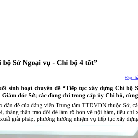
 bộ Sở Ngoại vụ - Chi bộ 4 tốt”
Đọc b
uổi sinh hoạt chuyên đề
“
Tiếp
tục xây dựng Chi bộ 
, Giám đốc Sở; c
ác đồng chí trong cấp ủy Chi bộ, cùn
o cáo dẫn đề của đảng viên Trung tâm TTDVĐN thuộc Sở
, c
ổi, thẳng thắn trao đổi để làm rõ hơn về nội hàm, tiêu chí
ề xuất giải pháp, phương hướng nhiệm vụ tiếp tục
xây dựng