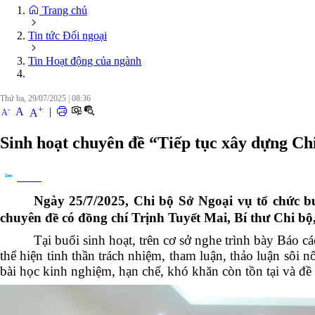
Trang chủ
Tin tức Đối ngoại
Tin Hoạt động của ngành
Thứ ba, 29/07/2025
|
08:36
+
-
A
|
A
A
Sinh hoạt chuyên đề “Tiếp tục xây dựng Chi
Chia sẻ
Ngày 25/7/2025, Chi bộ Sở Ngoại vụ
tổ chức b
chuyên đề có đồng chí Trịnh Tuyết Mai,
Bí thư Chi bộ
Tại buổi sinh hoạt, trên cơ sở nghe trình bày Bá
thể hiện tinh thần trách nhiệm, tham luận, thảo luận sôi n
bài học kinh nghiệm, hạn chế, khó khăn còn tồn tại và đ