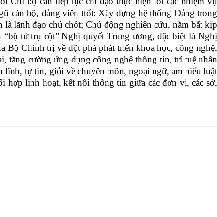
i Chi bộ cần tiếp tục chỉ đạo thực hiện tốt các nhiệm vụ
gũ cán bộ, đảng viên ttốt:
Xây dựng hệ thống Đảng tron
n là lãnh đạo chủ chốt; Chủ động nghiên cứu, nắm bắt kịp
ện “bộ tứ trụ cột” Nghị quyết Trung ương, đặc biệt là Nghị
Bộ Chính trị về đột phá phát triển khoa học, công nghệ,
i, tăng cường ứng dụng công nghệ thông tin, trí tuệ nhân
lĩnh, tự tin, giỏi về chuyên môn, ngoại ngữ, am hiểu luật
ợp linh hoạt, kết nối thông tin giữa các đơn vị, các sở,