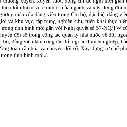
 thường xuyên, xuyên suốt, đồng chí đề nghị thời gian tớ
c hiện tốt nhiệm vụ chính trị của ngành và xây dựng đội n
 gương mẫu của đảng viên trong Chi bộ, đặc biệt đảng viê
 giới và khu vực; tập trung nghiên cứu, triển khai thực hi
trong tình hình mới gắn với Nghị quyết số 57-NQ/TW của 
uyển đổi số trong công tác quản lý nhà nước về đối ngoạ
 bộ, đảng viên làm công tác đối ngoại chuyên nghiệp, bản 
ng toàn cầu hóa và chuyển đổi số; Xây dựng cơ chế phối h
trong tình hình mới./.