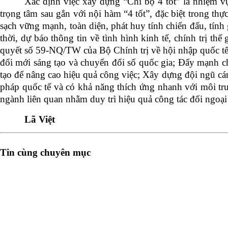
Xác định việc xây dựng “Chi bộ 4 tốt” là nhiệm vụ
trọng tâm sau gắn với nội hàm “4 tốt”, đặc biệt trong thự
sạch vững mạnh, toàn diện, phát huy tính chiến đấu, tính
thời, dự báo thông tin về tình hình kinh tế, chính trị thế
quyết số 59-NQ/TW của Bộ Chính trị về hội nhập quốc tế 
đổi mới sáng tạo và chuyển đổi số quốc gia; Đẩy mạnh ch
tạo để nâng cao hiệu quả công việc; Xây dựng đội ngũ cán
pháp quốc tế và có khả năng thích ứng nhanh với môi trườ
ngành liên quan nhằm duy trì hiệu quả công tác đối ngoại 
Lã Việt
Tin cùng chuyên mục