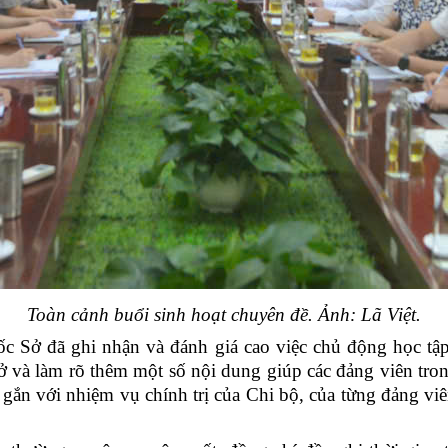
Toàn cảnh buổi sinh hoạt chuyên đề. Ảnh: Lã Việt.
ốc Sở đã
ghi nhận và đánh giá cao việc chủ động học tập
 và làm rõ thêm một số nội dung giúp các đảng viên tron
” gắn với nhiệm vụ chính trị của Chi bộ, của từng đảng vi