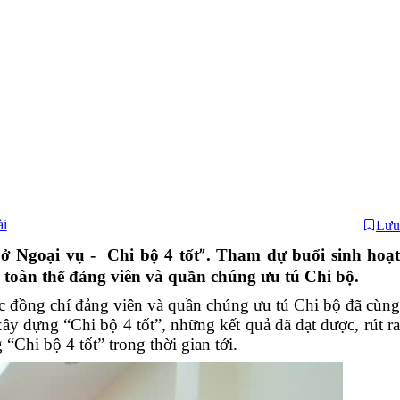
ài
Lưu
Sở Ngoại vụ - Chi bộ 4
tốt
. Tham dự buổi sinh hoạ
”
g toàn thể
đảng viên và quần chúng ưu tú Chi bộ.
ác đồng chí đảng viên và quần chúng ưu tú Chi bộ đã cùng
 xây dựng “Chi bộ 4 tốt”,
những kết quả đã đạt được, rút r
 “Chi bộ 4 tốt”
trong thời gian tới.