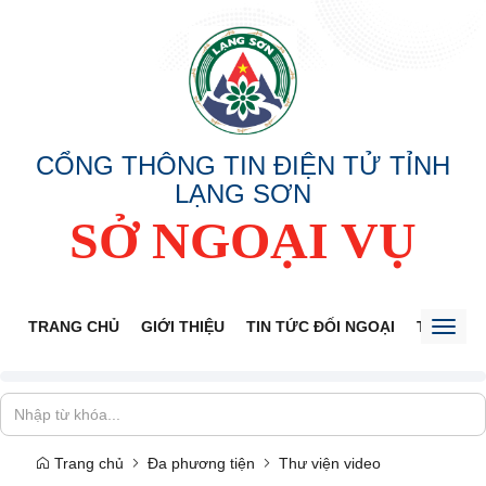
CỔNG THÔNG TIN ĐIỆN TỬ TỈNH
LẠNG SƠN
SỞ NGOẠI VỤ
TRANG CHỦ
GIỚI THIỆU
TIN TỨC ĐỐI NGOẠI
THÔNG 
Toggl
naviga
Trang chủ
Đa phương tiện
Thư viện video