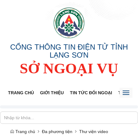
CỔNG THÔNG TIN ĐIỆN TỬ TỈNH
LẠNG SƠN
SỞ NGOẠI VỤ
TRANG CHỦ
GIỚI THIỆU
TIN TỨC ĐỐI NGOẠI
THÔNG 
Toggl
naviga
Trang chủ
Đa phương tiện
Thư viện video