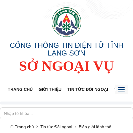
CỔNG THÔNG TIN ĐIỆN TỬ TỈNH
LẠNG SƠN
SỞ NGOẠI VỤ
TRANG CHỦ
GIỚI THIỆU
TIN TỨC ĐỐI NGOẠI
THÔNG 
Toggl
naviga
Trang chủ
Tin tức Đối ngoại
Biên giới lãnh thổ