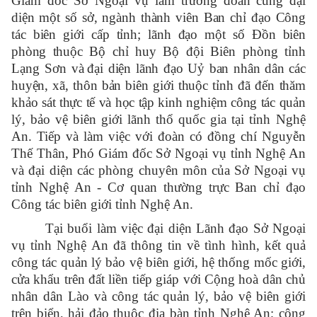
Giám đốc Sở Ngoại vụ làm trưởng đoàn cùng
đại
diện một số sở, ngành thành viên Ban chỉ đạo Công
tác biên giới cấp tỉnh; lãnh đạo một số Đồn biên
phòng thuộc
Bộ chỉ huy Bộ đội Biên phòng tỉnh
Lạng Sơn và
đại diện lãnh đạo Uỷ ban nhân dân các
huyện, xã, thôn bản biên giới thuộc tỉnh
đã đến
thăm
khảo sát thực tế và học tập kinh nghiệm công tác quản
lý, bảo vệ biên giới lãnh thổ quốc gia tại
tỉnh Nghệ
An. Tiếp và làm việc với đoàn có đồng chí Nguyễn
Thế Thân, Phó Giám đốc Sở Ngoại vụ tỉnh Nghệ An
và đại diện các phòng chuyên môn của Sở Ngoại vụ
tỉnh Nghệ An - Cơ quan thường trực Ban chỉ đạo
Công tác biên giới tỉnh Nghệ An.
Tại buổi làm việc đại diện Lãnh đạo Sở Ngoại
vụ tỉnh Nghệ An đã thông tin về tình hình, kết quả
công tác quản lý bảo vệ biên giới, hệ thống mốc giới,
cửa khẩu trên đất liền tiếp giáp với Cộng hoà dân chủ
nhân dân Lào và công tác quản lý, bảo vệ biên giới
trên biển, hải đảo thuộc địa bàn tỉnh Nghệ An; công