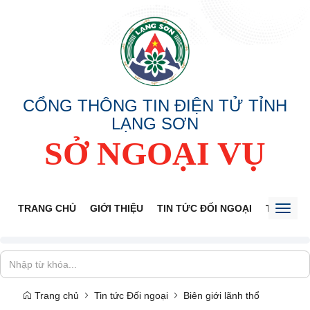
CỔNG THÔNG TIN ĐIỆN TỬ TỈNH
LẠNG SƠN
SỞ NGOẠI VỤ
TRANG CHỦ
GIỚI THIỆU
TIN TỨC ĐỐI NGOẠI
THÔNG 
Toggl
naviga
Trang chủ
Tin tức Đối ngoại
Biên giới lãnh thổ