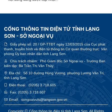
CỔNG THÔNG TIN ĐIỆN TỬ TỈNH LẠNG
SƠN - SỞ NGOẠI VỤ
Giấy phép số:
20 / GP-TTĐT ngày 12/03/2015 của Cục phát
thanh, truyền hình và điện tử thông tin Cơ quan thường trực: Văn
phòng Ủy ban nhân dân tỉnh Lạng Sơn.
Chịu trách nhiệm:
Phó Giám đốc Sở Ngoại vụ - Trưởng Ban
biên tập: Bà Trần Thị Vân Thùy
Địa chỉ:
Số 10 đường Hùng Vương, phường Lương Văn Tri,
tỉnh Lạng Sơn
Điện thoại:
(0205) 3.718.605
Fax:
(0205) 3.718.607
Email:
songoaivuls@langson.gov.vn
Copyright Ⓒ Cổng thông tin điện tử tỉnh Lạng Sơn. All Rights