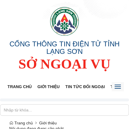
CỔNG THÔNG TIN ĐIỆN TỬ TỈNH
LẠNG SƠN
SỞ NGOẠI VỤ
TRANG CHỦ
GIỚI THIỆU
TIN TỨC ĐỐI NGOẠI
THÔNG 
Toggl
naviga
Trang chủ
Giới thiệu
Nội dung đang được cập nhật...