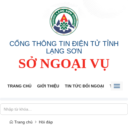
CỔNG THÔNG TIN ĐIỆN TỬ TỈNH
LẠNG SƠN
SỞ NGOẠI VỤ
TRANG CHỦ
GIỚI THIỆU
TIN TỨC ĐỐI NGOẠI
THÔNG 
Toggl
naviga
Trang chủ
Hỏi đáp