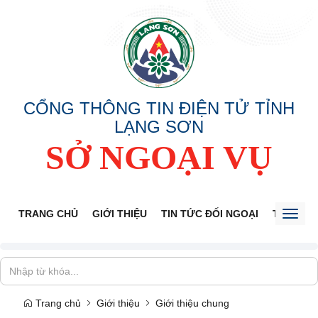
CỔNG THÔNG TIN ĐIỆN TỬ TỈNH
LẠNG SƠN
SỞ NGOẠI VỤ
TRANG CHỦ
GIỚI THIỆU
TIN TỨC ĐỐI NGOẠI
THÔNG 
Toggl
naviga
Trang chủ
Giới thiệu
Giới thiệu chung