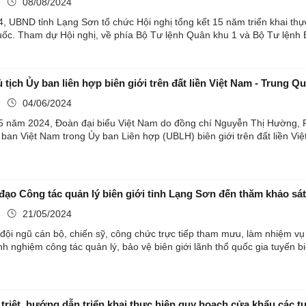
ụ
08/08/2024
 UBND tỉnh Lạng Sơn tổ chức Hội nghị tổng kết 15 năm triển khai thực h
ốc. Tham dự Hội nghị, về phía Bộ Tư lệnh Quân khu 1 và Bộ Tư lệnh Bộ
Phiên họp Chủ tịch Ủy ban liên hợp biên giới trên đất liền Việt Nam - T
ụ
04/06/2024
5 năm 2024, Đoàn đại biểu Việt Nam do đồng chí Nguyễn Thị Hường, P
 ban Việt Nam trong Ủy ban Liên hợp (UBLH) biên giới trên đất liền Vi
đạo Công tác quản lý biên giới tỉnh Lạng Sơn đến thăm khảo sát 
ụ
21/05/2024
ội ngũ cán bộ, chiến sỹ, công chức trực tiếp tham mưu, làm nhiệm vụ 
nh nghiệm công tác quản lý, bảo vệ biên giới lãnh thổ quốc gia tuyến biên
triệt, hướng dẫn triển khai thực hiện quy hoạch cửa khẩu các tuy