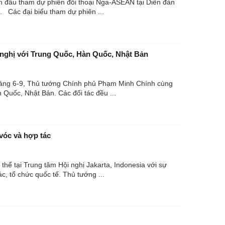
 đầu tham dự phiên đối thoại Nga-ASEAN tại Diễn đàn
Kinh tế Quốc tế phương Đông (EEF 2023) đang diễn ra tại thành phố Vladivostok, Nga. Các đại biểu tham dự phiên ...
nghị với Trung Quốc, Hàn Quốc, Nhật Bản
, sáng 6-9, Thủ tướng Chính phủ Phạm Minh Chính cùng
lãnh đạo các nước dự các Hội nghị Cấp cao ASEAN với các đối tác là Trung Quốc, Hàn Quốc, Nhật Bản. Các đối tác đều ...
vóc và hợp tác
hể tại Trung tâm Hội nghị Jakarta, Indonesia với sự
, tổ chức quốc tế. Thủ tướng ...