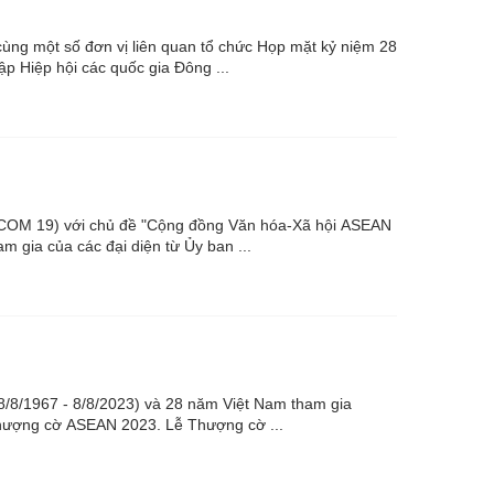
 một số đơn vị liên quan tổ chức Họp mặt kỷ niệm 28
 Hiệp hội các quốc gia Đông ...
C-COM 19) với chủ đề "Cộng đồng Văn hóa-Xã hội ASEAN
o hình thức trực tuyến. Cuộc họp có sự tham gia của các đại diện từ Ủy ban ...
8/8/1967 - 8/8/2023) và 28 năm Việt Nam tham gia
ASEAN (28/7/1995 - 28/7/2023), Bộ trưởng Bộ Ngoại giao Bùi Thanh Sơn chủ trì Lễ Thượng cờ ASEAN 2023. Lễ Thượng cờ ...