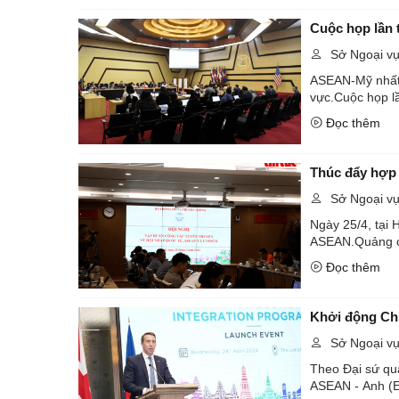
Cuộc họp lần
Sở Ngoại v
ASEAN-Mỹ nhất t
vực.Cuộc họp lầ
Đọc thêm
Thúc đẩy hợp 
Sở Ngoại v
Ngày 25/4, tại
ASEAN.Quảng cản
Đọc thêm
Khởi động Ch
Sở Ngoại v
Theo Đại sứ qu
ASEAN - Anh (EIP