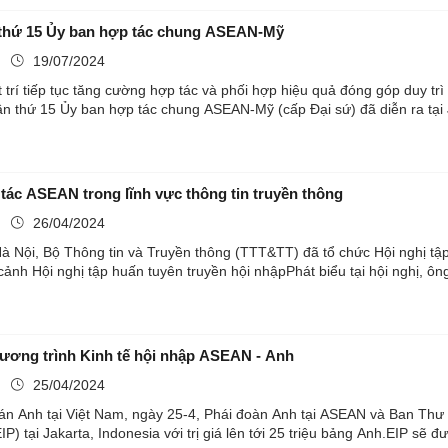
 thứ 15 Ủy ban hợp tác chung ASEAN-Mỹ
ụ
19/07/2024
rí tiếp tục tăng cường hợp tác và phối hợp hiệu quả đóng góp duy trì 
n thứ 15 Ủy ban hợp tác chung ASEAN-Mỹ (cấp Đại sứ) đã diễn ra tại Ja
tác ASEAN trong lĩnh vực thông tin truyền thông
ụ
26/04/2024
 Hà Nội, Bộ Thông tin và Truyền thông (TTT&TT) đã tổ chức Hội nghị t
h Hội nghị tập huấn tuyên truyền hội nhậpPhát biểu tại hội nghị, ông
ương trình Kinh tế hội nhập ASEAN - Anh
ụ
25/04/2024
án Anh tại Việt Nam, ngày 25-4, Phái đoàn Anh tại ASEAN và Ban Thư
) tại Jakarta, Indonesia với trị giá lên tới 25 triệu bảng Anh.EIP sẽ đ