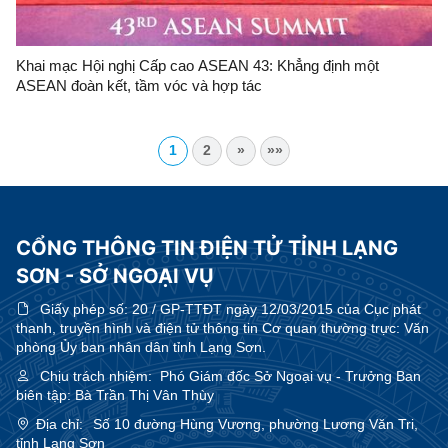
Khai mạc Hội nghị Cấp cao ASEAN 43: Khẳng định một
ASEAN đoàn kết, tầm vóc và hợp tác
1
2
»
»»
CỔNG THÔNG TIN ĐIỆN TỬ TỈNH LẠNG
SƠN - SỞ NGOẠI VỤ
Giấy phép số:
20 / GP-TTĐT ngày 12/03/2015 của Cục phát
thanh, truyền hình và điện tử thông tin Cơ quan thường trực: Văn
phòng Ủy ban nhân dân tỉnh Lạng Sơn.
Chịu trách nhiệm:
Phó Giám đốc Sở Ngoại vụ - Trưởng Ban
biên tập: Bà Trần Thị Vân Thùy
Địa chỉ:
Số 10 đường Hùng Vương, phường Lương Văn Tri,
tỉnh Lạng Sơn