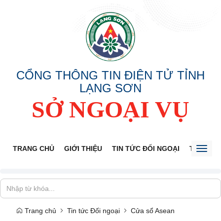
CỔNG THÔNG TIN ĐIỆN TỬ TỈNH
LẠNG SƠN
SỞ NGOẠI VỤ
TRANG CHỦ
GIỚI THIỆU
TIN TỨC ĐỐI NGOẠI
THÔNG 
Toggl
naviga
Trang chủ
Tin tức Đối ngoại
Cửa sổ Asean