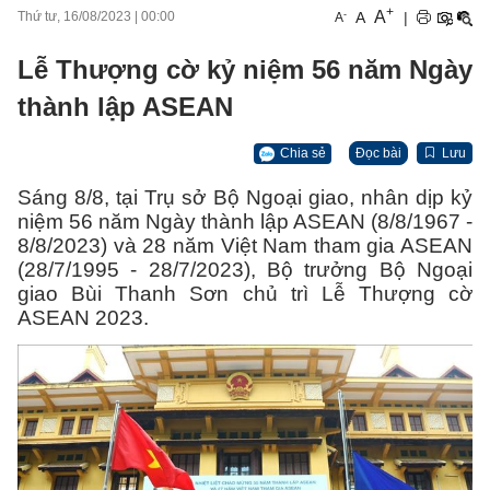
+
A
-
A
|
Thứ tư, 16/08/2023
|
00:00
A
Lễ Thượng cờ kỷ niệm 56 năm Ngày
thành lập ASEAN
Chia sẻ
Đọc bài
Lưu
Sáng 8/8, tại Trụ sở Bộ Ngoại giao, nhân dịp kỷ
niệm 56 năm Ngày thành lập ASEAN (8/8/1967 -
8/8/2023) và 28 năm Việt Nam tham gia ASEAN
(28/7/1995 - 28/7/2023), Bộ trưởng Bộ Ngoại
giao Bùi Thanh Sơn chủ trì Lễ Thượng cờ
ASEAN 2023.