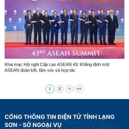
Khai mạc Hội nghị Cấp cao ASEAN 43: Khẳng định một
ASEAN đoàn kết, tầm vóc và hợp tác
1
2
»
»»
CỔNG THÔNG TIN ĐIỆN TỬ TỈNH LẠNG
SƠN - SỞ NGOẠI VỤ