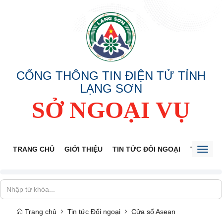
CỔNG THÔNG TIN ĐIỆN TỬ TỈNH
LẠNG SƠN
SỞ NGOẠI VỤ
TRANG CHỦ
GIỚI THIỆU
TIN TỨC ĐỐI NGOẠI
THÔNG 
Toggl
naviga
Trang chủ
Tin tức Đối ngoại
Cửa sổ Asean