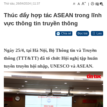
+
A
-
A
|
Thứ sáu, 26/04/2024
|
11:37
A
Thúc đẩy hợp tác ASEAN trong lĩnh
vực thông tin truyền thông
Chia sẻ
Đọc bài
Lưu
Ngày 25/4, tại Hà Nội, Bộ Thông tin và Truyền
thông (TTT&TT) đã tổ chức Hội nghị tập huấn
tuyên truyền hội nhập, UNESCO và ASEAN.