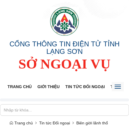
CỔNG THÔNG TIN ĐIỆN TỬ TỈNH
LẠNG SƠN
SỞ NGOẠI VỤ
TRANG CHỦ
GIỚI THIỆU
TIN TỨC ĐỐI NGOẠI
THÔNG 
Toggl
naviga
Trang chủ
Tin tức Đối ngoại
Biên giới lãnh thổ