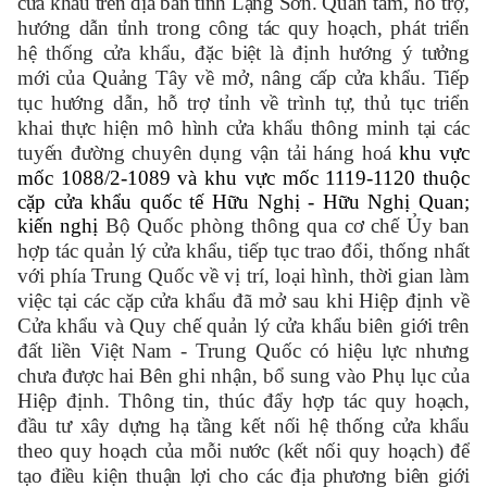
cửa khẩu trên địa bàn tỉnh Lạng Sơn. Q
uan tâm, hỗ trợ,
hướng dẫn tỉnh trong công tác quy hoạch, phát triển
hệ thống cửa khẩu, đặc biệt là định hướng ý tưởng
mới của Quảng Tây về mở, nâng cấp cửa khẩu. Tiếp
tục h
ướng dẫn, hỗ trợ tỉnh về trình tự, thủ tục triển
khai thực hiện mô hình cửa khẩu thông minh tại các
tuyến đường chuyên dụng vận tải háng hoá
khu vực
mốc 1088/2-1089 và khu vực mốc 1119-1120 thuộc
cặp cửa khẩu quốc tế Hữu Nghị - Hữu Nghị Quan;
kiến nghị
Bộ Quốc phòng
thông qua cơ chế Ủy ban
hợp tác quản lý cửa khẩu, tiếp tục trao đổi, thống nhất
với phía Trung Quốc về vị trí, loại hình, thời gian làm
việc tại các cặp cửa khẩu đã mở sau khi Hiệp định về
Cửa khẩu và Quy chế quản lý cửa khẩu biên giới trên
đất liền Việt Nam - Trung Quốc có hiệu lực nhưng
chưa được hai Bên ghi nhận, bổ sung vào Phụ lục của
Hiệp định. Thông tin, thúc đẩy hợp tác
quy hoạch,
đầu tư xây dựng hạ tầng kết nối hệ thống cửa khẩu
theo quy hoạch của mỗi nước (kết nối quy hoạch) để
tạo điều kiện thuận lợi cho các địa phương biên giới