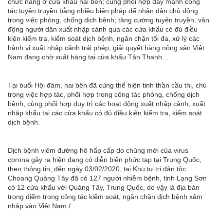
chức năng ở cửa khẩu hai bên; cùng phối hợp đẩy mạnh công
tác tuyên truyền bằng nhiều biện pháp để nhân dân chủ động
trong việc phòng, chống dịch bệnh; tăng cường tuyên truyền, vận
động người dân xuất nhập cảnh qua các cửa khẩu có đủ điều
kiện kiểm tra, kiểm soát dịch bệnh, ngăn chặn tối đa, xử lý các
hành vi xuất nhập cảnh trái phép; giải quyết hàng nông sản Việt
Nam đang chờ xuất hàng tại cửa khẩu Tân Thanh…
Tại buổi Hội đàm, hai bên đã cùng thể hiện tinh thần cầu thị, chú
trọng việc hợp tác, phối hợp trong công tác phòng, chống dịch
bệnh, cùng phối hợp duy trì các hoạt động xuất nhập cảnh, xuất
nhập khẩu tại các cửa khẩu có đủ điều kiện kiểm tra, kiểm soát
dịch bệnh.
Dịch bệnh viêm đường hô hấp cấp do chủng mới của virus
corona gây ra hiện đang có diễn biến phức tạp tại Trung Quốc,
theo thông tin, đến ngày 03/02/2020, tại Khu tự trị đân tộc
Choang Quảng Tây đã có 127 người nhiễm bệnh, tỉnh Lạng Sơn
có 12 cửa khẩu với Quảng Tây, Trung Quốc, do vậy là địa bàn
trọng điểm trong công tác kiểm soát, ngăn chặn dịch bệnh xâm
nhập vào Việt Nam./.