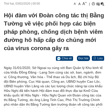
+
A
-
A
|
Thứ hai, 03/02/2020
|
00:00
A
Hội đàm với Đoàn công tác thị Bằng
Tường về việc phối hợp các biện
pháp phòng, chống dịch bệnh viêm
đường hô hấp cấp do chủng mới
của virus corona gây ra
Chia sẻ
Đọc bài
Lưu
Ngày 31/01/2020, Sở Ngoại vụ cùng với Ban Quản lý Khu kinh tế
cửa khẩu Đồng Đăng - Lạng Sơn cùng các sở, ban, ngành, đơn
vị: Công thương, Văn hóa - Thể thao và Du lịch, Bộ chỉ hủy Bộ
đội Biên phòng, Cục Hải quan, Công an, UBND huyện Cao Lộc,
UBND huyện Văn Lãng và các lực lượng chức năng tại cửa khẩu
Hữu Nghị đã tiến hành Hội đàm trao đổi thực địa tại Km0 Cửa
khẩu quốc tế Hữu Nghị - Hữu Nghị Quan với Đoàn công tác của
thị Bằng Tường, do ông Lăng Tinh Cao, Phó Thị Trưởng Chính
phủ nhân dân thị Bằng Tường làm trưởng đoàn về công tác phối