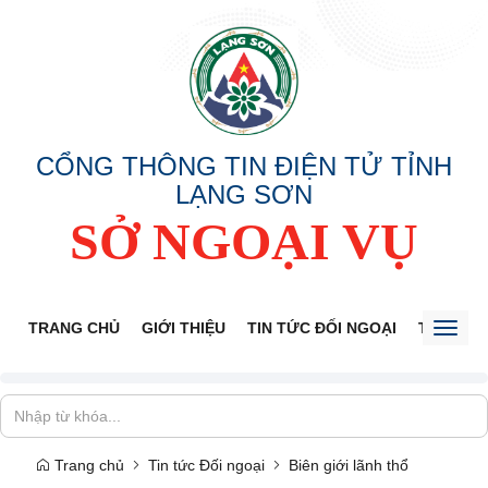
CỔNG THÔNG TIN ĐIỆN TỬ TỈNH
LẠNG SƠN
SỞ NGOẠI VỤ
TRANG CHỦ
GIỚI THIỆU
TIN TỨC ĐỐI NGOẠI
THÔNG 
Toggl
naviga
Trang chủ
Tin tức Đối ngoại
Biên giới lãnh thổ