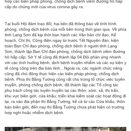
hợp các biện pháp phòng, chống dịch bệnh viêm đường hô hấp
cấp do chủng mới của virus corona gây ra.
Tại buổi Hội đàm trao đổi, hai bên đã thông báo về tình hình
phòng, chống dịch bệnh của mỗi bên trong thời gian qua. Về phía
tỉnh Lạng Sơn đã kịp thời ban hành các Văn bản chỉ đạo, Kế
hoạch, Chỉ thị, Công điện ngay từ trước Tết Nguyên đán, kiện
toàn Ban Chỉ đạo phòng, chống dịch bệnh ở người tỉnh Lạng
Sơn, thành lập Ban Chỉ đạo phòng, chống dịch bệnh viêm đường
hô hấp cấp, Sở Y tế cũng đã thành lập 04 Đội phản ứng nhanh
với các tình huống bệnh, dịch bệnh truyền nhiễm và các sự kiện y
tế công cộng trên địa bàn tỉnh…Ngoài ra, các ngành chức năng
cũng đã chủ động thực hiện các biện pháp phòng, chống dịch
bệnh. Phía thị Bằng Tường cũng rất chú trọng tổ chức việc tuyên
truyền, phòng chống dịch bệnh, đã thành lập các Tổ công tác
phụ trách công tác tuyên truyền tại các thôn, xóm, xã, thị trấn,
khu vực biên giới, cửa khẩu; triển khai kiểm soát các hoạt động đi
lại, ra vào địa phận thị Bằng Tường, kể cả từ các Cửa khẩu, thôn
bản biên giới, đến nay thị Bằng Tường chưa phát hiện có trường
hợp nghi hoặc nhiễm dịch bệnh.