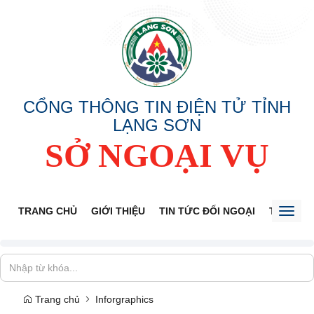
CỔNG THÔNG TIN ĐIỆN TỬ TỈNH
LẠNG SƠN
SỞ NGOẠI VỤ
TRANG CHỦ
GIỚI THIỆU
TIN TỨC ĐỐI NGOẠI
THÔNG 
Toggl
naviga
Trang chủ
Inforgraphics