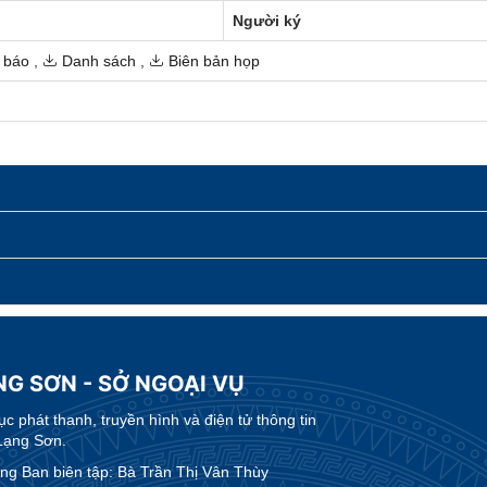
Người ký
 báo
,
Danh sách
,
Biên bản họp
NG SƠN - SỞ NGOẠI VỤ
 phát thanh, truyền hình và điện tử thông tin
Lạng Sơn.
g Ban biên tập: Bà Trần Thị Vân Thùy