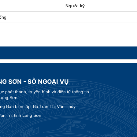
Người ký
ống
NG SƠN - SỞ NGOẠI VỤ
 phát thanh, truyền hình và điện tử thông tin
Lạng Sơn.
g Ban biên tập: Bà Trần Thị Vân Thùy
n Tri, tỉnh Lạng Sơn