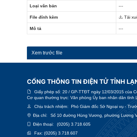
Loại văn bản
---
File đính kèm
Tải xu
Mô tả
---
Xem trước file
CỔNG THÔNG TIN ĐIỆN TỬ TỈNH LẠ
Giấy phép số:
20 / GP-TTĐT ngày 12/03/2015 của Cục
Cơ quan thường trực: Văn phòng Ủy ban nhân dân tỉnh 
Chịu trách nhiệm:
Phó Giám đốc Sở Ngoại vụ - Trưởn
Địa chỉ:
Số 10 đường Hùng Vương, phường Lương Vă
Điện thoại:
(0205) 3.718.605
Fax:
(0205) 3.718.607