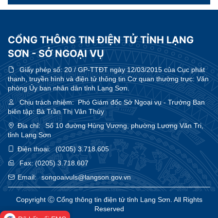
CỔNG THÔNG TIN ĐIỆN TỬ TỈNH LẠNG
SƠN - SỞ NGOẠI VỤ
Giấy phép số:
20 / GP-TTĐT ngày 12/03/2015 của Cục phát
thanh, truyền hình và điện tử thông tin Cơ quan thường trực: Văn
phòng Ủy ban nhân dân tỉnh Lạng Sơn.
Chịu trách nhiệm:
Phó Giám đốc Sở Ngoại vụ - Trưởng Ban
biên tập: Bà Trần Thị Vân Thùy
Địa chỉ:
Số 10 đường Hùng Vương, phường Lương Văn Tri,
tỉnh Lạng Sơn
Điện thoại:
(0205) 3.718.605
Fax:
(0205) 3.718.607
Email:
songoaivuls@langson.gov.vn
Copyright Ⓒ Cổng thông tin điện tử tỉnh Lạng Sơn. All Rights
Reserved