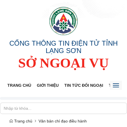
CỔNG THÔNG TIN ĐIỆN TỬ TỈNH
LẠNG SƠN
SỞ NGOẠI VỤ
TRANG CHỦ
GIỚI THIỆU
TIN TỨC ĐỐI NGOẠI
THÔNG 
Toggl
naviga
Trang chủ
Văn bản chỉ đạo điều hành