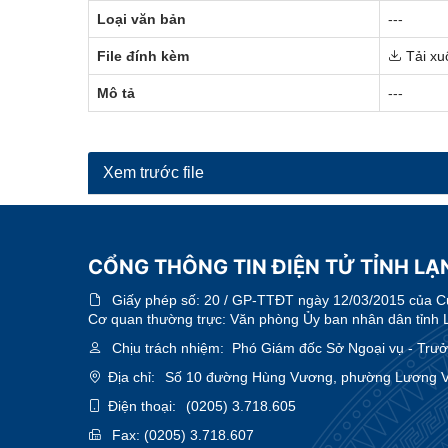
Loại văn bản
---
File đính kèm
Tải xu
Mô tả
---
Xem trước file
CỔNG THÔNG TIN ĐIỆN TỬ TỈNH LẠ
Giấy phép số:
20 / GP-TTĐT ngày 12/03/2015 của Cục
Cơ quan thường trực: Văn phòng Ủy ban nhân dân tỉnh 
Chịu trách nhiệm:
Phó Giám đốc Sở Ngoại vụ - Trưởn
Địa chỉ:
Số 10 đường Hùng Vương, phường Lương Vă
Điện thoại:
(0205) 3.718.605
Fax:
(0205) 3.718.607