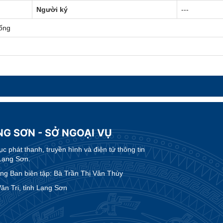
Người ký
---
ống
NG SƠN - SỞ NGOẠI VỤ
 phát thanh, truyền hình và điện tử thông tin
Lạng Sơn.
g Ban biên tập: Bà Trần Thị Vân Thùy
n Tri, tỉnh Lạng Sơn