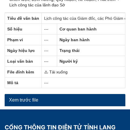
Lịch công tác của lãnh đạo Sở
Tiêu đề văn bản
Lịch công tác của Giám đốc, các Phó Giám đố
Số hiệu
---
Cơ quan ban hành
Phạm vi
---
Ngày ban hành
Ngày hiệu lực
---
Trạng thái
Loại văn bản
---
Người ký
File đính kèm
Tải xuống
Mô tả
---
Xem trước file
CỔNG THÔNG TIN ĐIỆN TỬ TỈNH LẠNG