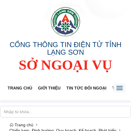
CỔNG THÔNG TIN ĐIỆN TỬ TỈNH
LẠNG SƠN
SỞ NGOẠI VỤ
TRANG CHỦ
GIỚI THIỆU
TIN TỨC ĐỐI NGOẠI
THÔNG 
Toggl
naviga
Trang chủ
Chiến lược, Định hướng, Quy hoạch, Kế hoạch, Phát triển