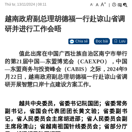
+
A
-
A
|
Thứ tư, 13/11/2024
|
08:11
A
越南政府副总理胡德福一行赴谅山省调
研并进行工作会晤
Chia sẻ
Đọc bài
Lưu
值此出席在中国广西壮族自治区南宁市举行
的第
21届中国—东盟博览会（CAEXPO），中国
—东盟商务与投资峰会（CABIS）之际，2024年9
月22日，越南政府副总理胡德福一行赴谅山省调
研开展智慧口岸十点建设方案工作。
越共中央委员，省委书记阮国团；省委常务
副书记，省国会代表团团长黄文验；省委副书
记，省人民委员会主席胡进邵；省人民委员会副
主席段清山；省越南祖国针线委员会；省部分厅