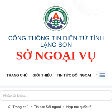
CỔNG THÔNG TIN ĐIỆN TỬ TỈNH
LẠNG SƠN
SỞ NGOẠI VỤ
TRANG CHỦ
GIỚI THIỆU
TIN TỨC ĐỐI NGOẠI
THÔNG 
Toggl
naviga
Trang chủ
Tin tức Đối ngoại
Hợp tác quốc tế