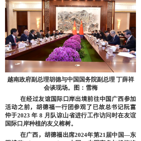
越南政府副总理胡德与中国国务院副总理
丁薛祥
会谈现场。图：雪梅
在经过友谊国际口岸出境前往中国广西参加
活动之前，胡德福一行团参观了已故总书记阮富
仲于
2023 年 8 月队谅山省进行工作访问时在友谊
国际口岸种植的友义榕树。
在广西，胡德福出席
2024年第21届中国—东