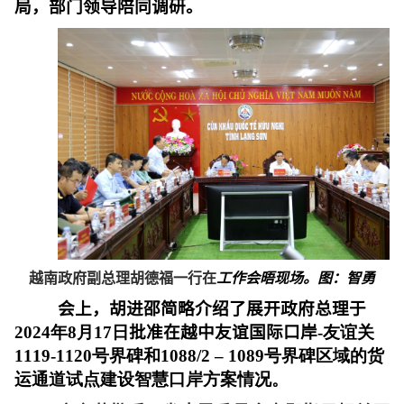
局，部门领导陪同调研。
越南政府副总理胡德福一行在
工作会晤现场。图：智勇
会上，胡进邵简略介绍了展开政府总理于
2024年8月17日
批准在越中友谊国际口岸
-友谊关
1119-1120号界碑和1088/2 – 1089号界碑区域的货
运通道试点建设智慧口岸方案情况。