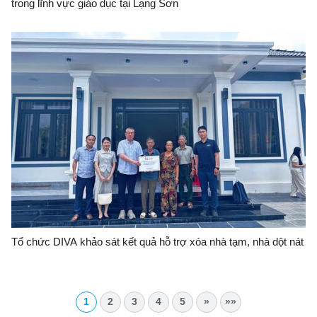
trong lĩnh vực giáo dục tại Lạng Sơn
Tổ chức DIVA khảo sát kết quả hỗ trợ xóa nhà tạm, nhà dột nát
1
2
3
4
5
»
»»