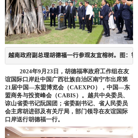
越南政府副总理胡德福一行参观友宜榕树。
图：智
2024年9月23日，胡德福率政府工作组在友
谊国际口岸赴中国广西壮族自治区南宁市出席第
21届中国—东盟博览会（CAEXPO），中国—东
盟商务与投资峰会（CABIS）。越共中央委员、
谅山省委书记阮国团；省委副书记、省人民委员
会主席胡进邵及有关厅局，部门领导在友谊国际
口岸送行胡德福一行。