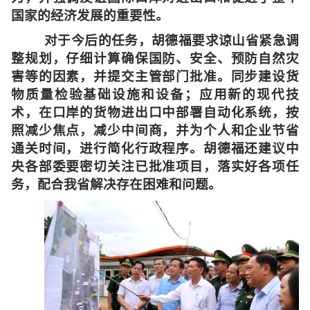
国家的经济发展的重要性。
对于今后的任务，胡德福要求谅山省紧急调
整规划，仔细计算确保国防、安全、预防自然灾
害等的因素，并提交主管部门批准。同步建设货
物质量检验基础设施和设备；应用新的现代技
术，在口岸的货物进出口中部署自动化系统，按
照减少焦点，减少中间商，并为个人和企业节省
通关时间，进行简化行政程序。胡德福还建议中
央各部委要密切关注已批准项目，落实好各项任
务，配合我省解决存在困难和问题。