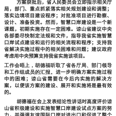
方案获批后，省人民委员会立即指示相关厅
局，部门、重点抓紧落实相关规划建设和调整；
落实边境项目建设程序；对批准项目进行勘察、
设计、准备投资。然而，智慧口岸建设是一个新
课题，初期实施存在一定困难。谅山省建议中央
各部委尽快制定法规和文件，指导我省实施智慧
口岸试点建设和运行的相关流程和程序；支持
我
省解决实施过程中的相关困难和问题；建议政府
考虑用中央预算支持我省实施该项目。
工作会晤上，胡德福听取了省各厅局、部门领导
和工作组成员的汇报。
进一步明确方案实施过程
中的困难；谅山省需要在今后内实施的解决方
案，以便该方案的建设、展开和实施将是最有效
的。
胡德福在会上发表结论性讲话时高度评价谅
山省积极建设和实施智慧口岸建设试点方案的努
力，并强调友谊国际口岸对进出口和促进了整个