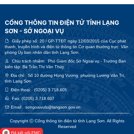
CỔNG THÔNG TIN ĐIỆN TỬ TỈNH LẠNG
SƠN - SỞ NGOẠI VỤ
Giấy phép số:
20 / GP-TTĐT ngày 12/03/2015 của Cục phát
thanh, truyền hình và điện tử thông tin Cơ quan thường trực: Văn
phòng Ủy ban nhân dân tỉnh Lạng Sơn.
Chịu trách nhiệm:
Phó Giám đốc Sở Ngoại vụ - Trưởng Ban
biên tập: Bà Trần Thị Vân Thùy
Địa chỉ:
Số 10 đường Hùng Vương, phường Lương Văn Tri,
tỉnh Lạng Sơn
Điện thoại:
(0205) 3.718.605
Fax:
(0205) 3.718.607
Email:
songoaivuls@langson.gov.vn
Copyright Ⓒ Cổng thông tin điện tử tỉnh Lạng Sơn. All Rights
Reserved
Đã kết nối EMC