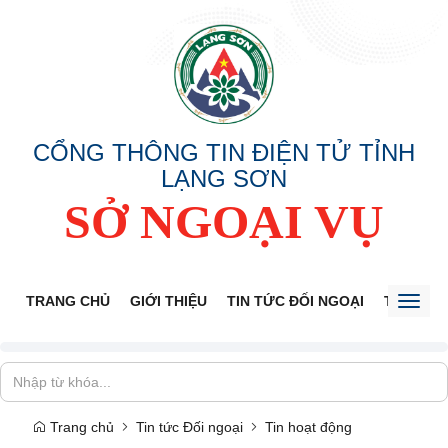
CỔNG THÔNG TIN ĐIỆN TỬ TỈNH
LẠNG SƠN
SỞ NGOẠI VỤ
TRANG CHỦ
GIỚI THIỆU
TIN TỨC ĐỐI NGOẠI
THÔNG 
Toggl
naviga
Trang chủ
Tin tức Đối ngoại
Tin hoạt động