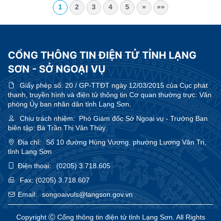
1
2
3
4
5
»
»»
CỔNG THÔNG TIN ĐIỆN TỬ TỈNH LẠNG
SƠN - SỞ NGOẠI VỤ
Giấy phép số:
20 / GP-TTĐT ngày 12/03/2015 của Cục phát
thanh, truyền hình và điện tử thông tin Cơ quan thường trực: Văn
phòng Ủy ban nhân dân tỉnh Lạng Sơn.
Chịu trách nhiệm:
Phó Giám đốc Sở Ngoại vụ - Trưởng Ban
biên tập: Bà Trần Thị Vân Thùy
Địa chỉ:
Số 10 đường Hùng Vương, phường Lương Văn Tri,
tỉnh Lạng Sơn
Điện thoại:
(0205) 3.718.605
Fax:
(0205) 3.718.607
Email:
songoaivuls@langson.gov.vn
Copyright Ⓒ Cổng thông tin điện tử tỉnh Lạng Sơn. All Rights