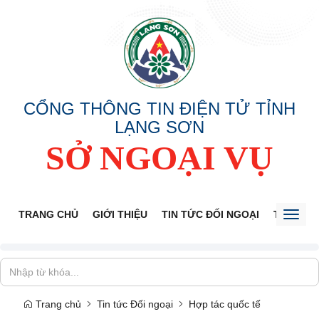
CỔNG THÔNG TIN ĐIỆN TỬ TỈNH
LẠNG SƠN
SỞ NGOẠI VỤ
TRANG CHỦ
GIỚI THIỆU
TIN TỨC ĐỐI NGOẠI
THÔNG 
Toggl
naviga
Trang chủ
Tin tức Đối ngoại
Hợp tác quốc tế