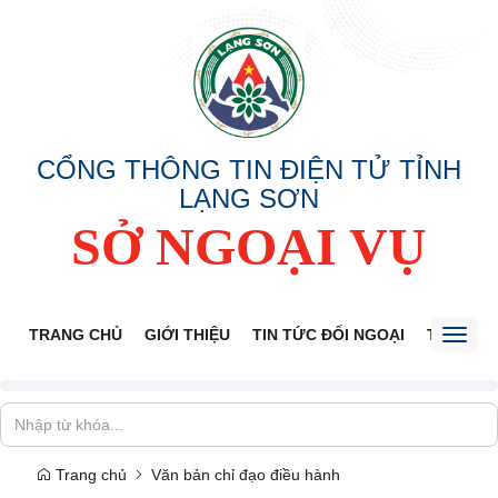
CỔNG THÔNG TIN ĐIỆN TỬ TỈNH
LẠNG SƠN
SỞ NGOẠI VỤ
TRANG CHỦ
GIỚI THIỆU
TIN TỨC ĐỐI NGOẠI
THÔNG 
Toggl
naviga
Trang chủ
Văn bản chỉ đạo điều hành