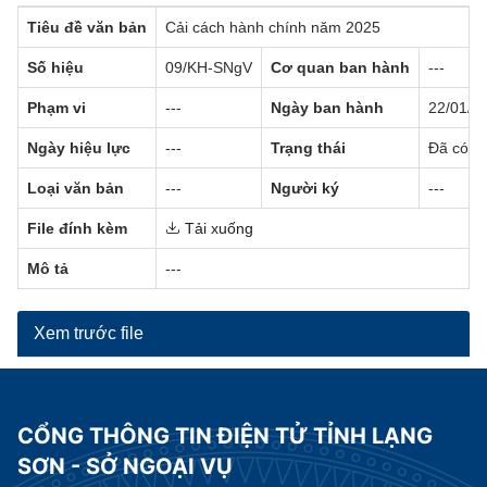
Tiêu đề văn bản
Cải cách hành chính năm 2025
Số hiệu
09/KH-SNgV
Cơ quan ban hành
---
Phạm vi
---
Ngày ban hành
22/01/2
Ngày hiệu lực
---
Trạng thái
Đã có hi
Loại văn bản
---
Người ký
---
File đính kèm
Tải xuống
Mô tả
---
Xem trước file
CỔNG THÔNG TIN ĐIỆN TỬ TỈNH LẠNG
SƠN - SỞ NGOẠI VỤ