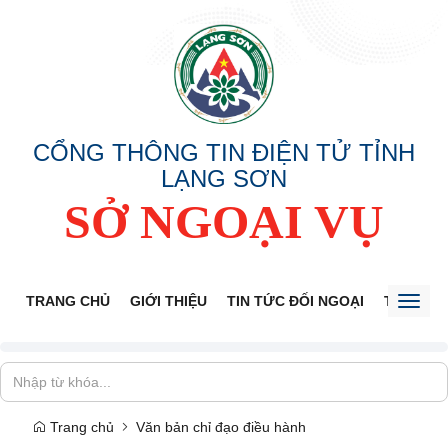
CỔNG THÔNG TIN ĐIỆN TỬ TỈNH
LẠNG SƠN
SỞ NGOẠI VỤ
TRANG CHỦ
GIỚI THIỆU
TIN TỨC ĐỐI NGOẠI
THÔNG 
Toggl
naviga
Trang chủ
Văn bản chỉ đạo điều hành