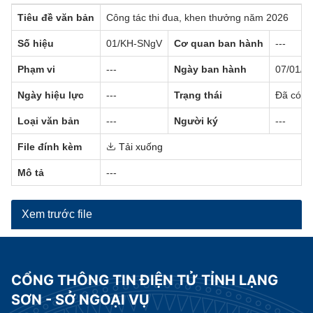
Tiêu đề văn bản
Công tác thi đua, khen thưởng năm 2026
Số hiệu
01/KH-SNgV
Cơ quan ban hành
---
Phạm vi
---
Ngày ban hành
07/01/2
Ngày hiệu lực
---
Trạng thái
Đã có hi
Loại văn bản
---
Người ký
---
File đính kèm
Tải xuống
Mô tả
---
Xem trước file
CỔNG THÔNG TIN ĐIỆN TỬ TỈNH LẠNG
SƠN - SỞ NGOẠI VỤ