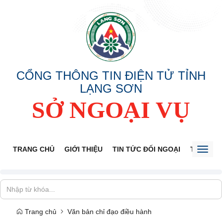
CỔNG THÔNG TIN ĐIỆN TỬ TỈNH
LẠNG SƠN
SỞ NGOẠI VỤ
TRANG CHỦ
GIỚI THIỆU
TIN TỨC ĐỐI NGOẠI
THÔNG 
Toggl
naviga
Trang chủ
Văn bản chỉ đạo điều hành