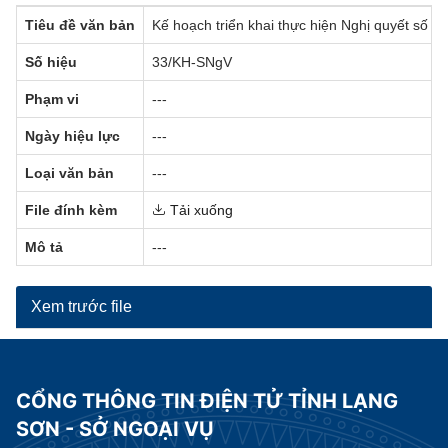
Tiêu đề văn bản
Kế hoạch triển khai thực hiện Nghị quyết số 
Số hiệu
33/KH-SNgV
Phạm vi
---
Ngày hiệu lực
---
Loại văn bản
---
File đính kèm
Tải xuống
Mô tả
---
Xem trước file
CỔNG THÔNG TIN ĐIỆN TỬ TỈNH LẠNG
SƠN - SỞ NGOẠI VỤ