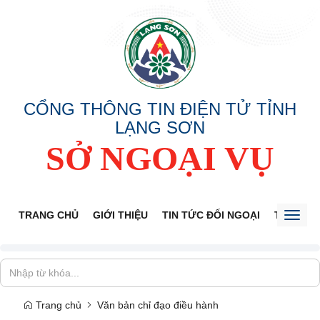
CỔNG THÔNG TIN ĐIỆN TỬ TỈNH
LẠNG SƠN
SỞ NGOẠI VỤ
TRANG CHỦ
GIỚI THIỆU
TIN TỨC ĐỐI NGOẠI
THÔNG 
Toggl
naviga
Trang chủ
Văn bản chỉ đạo điều hành