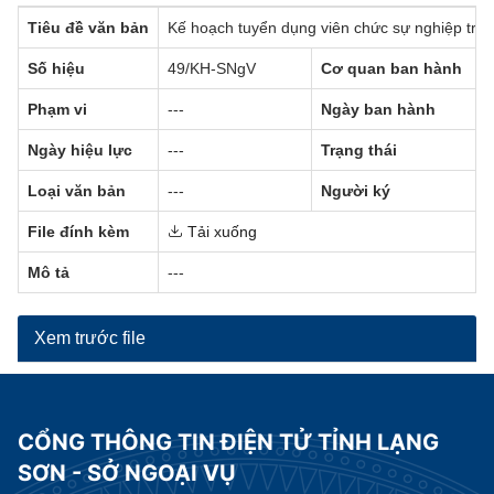
Tiêu đề văn bản
Kế hoạch tuyển dụng viên chức sự nghiệp trự
Số hiệu
49/KH-SNgV
Cơ quan ban hành
Phạm vi
---
Ngày ban hành
Ngày hiệu lực
---
Trạng thái
Loại văn bản
---
Người ký
File đính kèm
Tải xuống
Mô tả
---
Xem trước file
CỔNG THÔNG TIN ĐIỆN TỬ TỈNH LẠNG
SƠN - SỞ NGOẠI VỤ