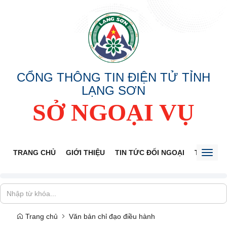
CỔNG THÔNG TIN ĐIỆN TỬ TỈNH
LẠNG SƠN
SỞ NGOẠI VỤ
TRANG CHỦ
GIỚI THIỆU
TIN TỨC ĐỐI NGOẠI
THÔNG 
Toggl
naviga
Trang chủ
Văn bản chỉ đạo điều hành