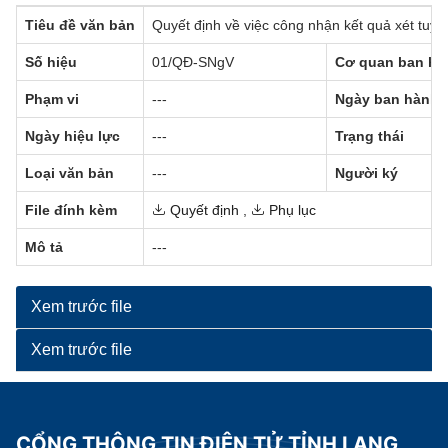
Tiêu đề văn bản
Quyết định về việc công nhận kết quả xét tuy
Số hiệu
01/QĐ-SNgV
Cơ quan ban hà
Phạm vi
---
Ngày ban hành
Ngày hiệu lực
---
Trạng thái
Loại văn bản
---
Người ký
File đính kèm
Quyết định
,
Phụ lục
Mô tả
---
Xem trước file
Xem trước file
CỔNG THÔNG TIN ĐIỆN TỬ TỈNH LẠNG