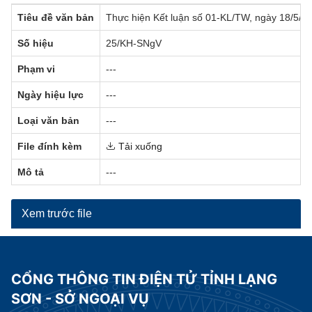
Tiêu đề văn bản
Thực hiện Kết luận số 01-KL/TW, ngày 18/5/20
Số hiệu
25/KH-SNgV
Phạm vi
---
Ngày hiệu lực
---
Loại văn bản
---
File đính kèm
Tải xuống
Mô tả
---
Xem trước file
CỔNG THÔNG TIN ĐIỆN TỬ TỈNH LẠNG
SƠN - SỞ NGOẠI VỤ