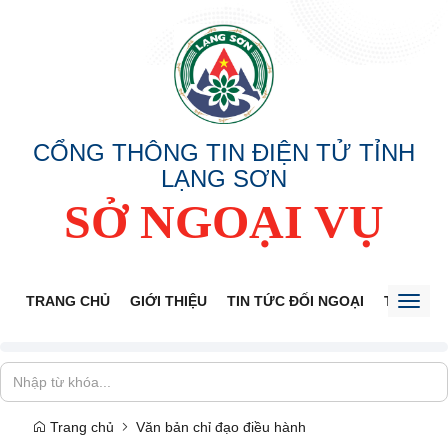
CỔNG THÔNG TIN ĐIỆN TỬ TỈNH
LẠNG SƠN
SỞ NGOẠI VỤ
TRANG CHỦ
GIỚI THIỆU
TIN TỨC ĐỐI NGOẠI
THÔNG 
Toggl
naviga
Trang chủ
Văn bản chỉ đạo điều hành