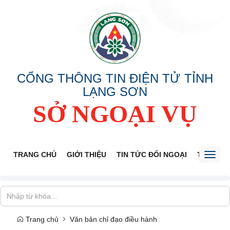
CỔNG THÔNG TIN ĐIỆN TỬ TỈNH
LẠNG SƠN
SỞ NGOẠI VỤ
TRANG CHỦ
GIỚI THIỆU
TIN TỨC ĐỐI NGOẠI
THÔNG 
Toggl
naviga
Trang chủ
Văn bản chỉ đạo điều hành