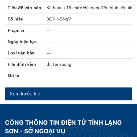
Tiêu đề văn bản
Kế hoạch Tổ chức Hội nghị điển hình tiên tiến 
Số hiệu
36/KH-SNgV
Phạm vi
---
Ngày hiệu lực
---
Loại văn bản
---
File đính kèm
Tải xuống
Mô tả
---
Xem trước file
CỔNG THÔNG TIN ĐIỆN TỬ TỈNH LẠNG
SƠN - SỞ NGOẠI VỤ