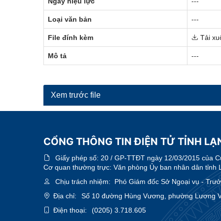
Ngày hiệu lực
---
Loại văn bản
---
File đính kèm
Tải xu
Mô tả
---
Xem trước file
CỔNG THÔNG TIN ĐIỆN TỬ TỈNH LẠ
Giấy phép số:
20 / GP-TTĐT ngày 12/03/2015 của Cục
Cơ quan thường trực: Văn phòng Ủy ban nhân dân tỉnh 
Chịu trách nhiệm:
Phó Giám đốc Sở Ngoại vụ - Trưởn
Địa chỉ:
Số 10 đường Hùng Vương, phường Lương Vă
Điện thoại:
(0205) 3.718.605