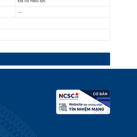
Đã có hiệu lực
---