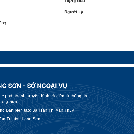
Trạng thái
Người ký
ống
NG SƠN - SỞ NGOẠI VỤ
 phát thanh, truyền hình và điện tử thông tin
Lạng Sơn.
g Ban biên tập: Bà Trần Thị Vân Thùy
n Tri, tỉnh Lạng Sơn