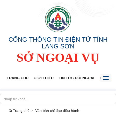
CỔNG THÔNG TIN ĐIỆN TỬ TỈNH
LẠNG SƠN
SỞ NGOẠI VỤ
TRANG CHỦ
GIỚI THIỆU
TIN TỨC ĐỐI NGOẠI
THÔNG 
Toggl
naviga
Trang chủ
Văn bản chỉ đạo điều hành